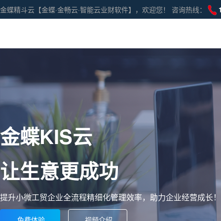
金蝶精斗云【金蝶·金畅云·智能云业财软件】，欢迎您！ 咨询热线：
金蝶KIS云
让生意更成功
提升小微工贸企业全流程精细化管理效率，助力企业经营成长！
免费体验
视频介绍