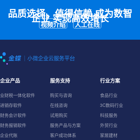
品质选择，值得信赖 成为数智
企业 实现高效增长
视频介绍
人工在线
企业产品
服务支持
行业方案
业财税一体化软件
购买与咨询
食品行业
进销存软件
在线咨询
3C数码行业
财务会计软件
试用购买
科技服务
财务报销软件
服务产品与方案
外贸行业
企业代账
客户成功体系
家居建材