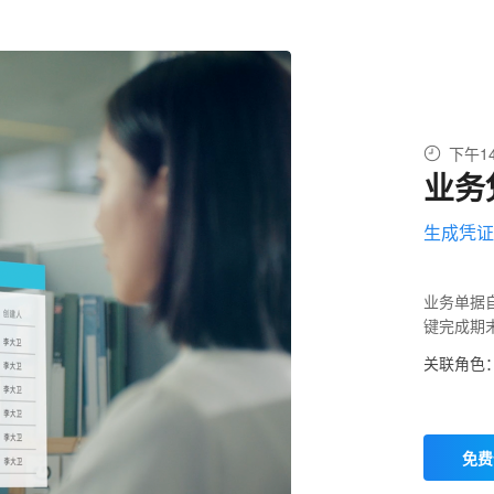
下午1
业务
生成凭证
业务单据
键完成期
关联角色
免费